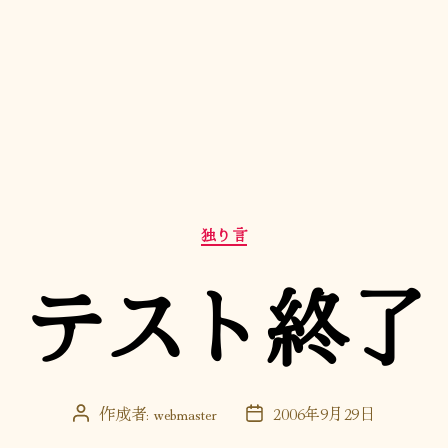
カ
独り言
テ
ゴ
テスト終了
リ
ー
作成者:
webmaster
2006年9月29日
投
投
稿
稿