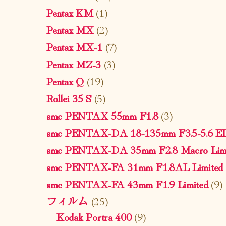
Pentax KM
(1)
Pentax MX
(2)
Pentax MX-1
(7)
Pentax MZ-3
(3)
Pentax Q
(19)
Rollei 35 S
(5)
smc PENTAX 55mm F1.8
(3)
smc PENTAX-DA 18-135mm F3.5-5.6 
smc PENTAX-DA 35mm F2.8 Macro Limi
smc PENTAX-FA 31mm F1.8AL Limited
smc PENTAX-FA 43mm F1.9 Limited
(9)
フィルム
(25)
Kodak Portra 400
(9)