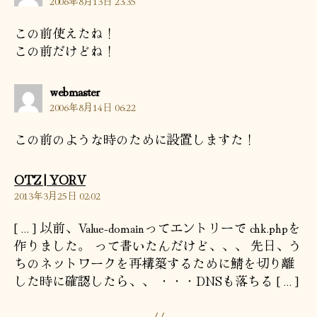
2006年8月13日 23:35
言:
この前使えたね！
この前だけどね！
の
webmaster
発
2006年8月14日 06:22
言:
この前のような時のために設置しますた！
の
OTZ | YORV
発
2013年3月25日 02:02
言:
[…] 以前、Value-domainってエントリーで chk.phpを
作りました。 って書いたんだけど、、、 先日、う
ちのネットワークを再構築するために鯖を切り離
した時に確認したら、、 ・・・DNSも落ちる […]