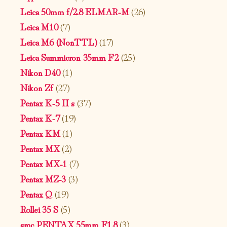
Leica 50mm f/2.8 ELMAR-M
(26)
Leica M10
(7)
Leica M6 (NonTTL)
(17)
Leica Summicron 35mm F2
(25)
Nikon D40
(1)
Nikon Zf
(27)
Pentax K-5 II s
(37)
Pentax K-7
(19)
Pentax KM
(1)
Pentax MX
(2)
Pentax MX-1
(7)
Pentax MZ-3
(3)
Pentax Q
(19)
Rollei 35 S
(5)
smc PENTAX 55mm F1.8
(3)