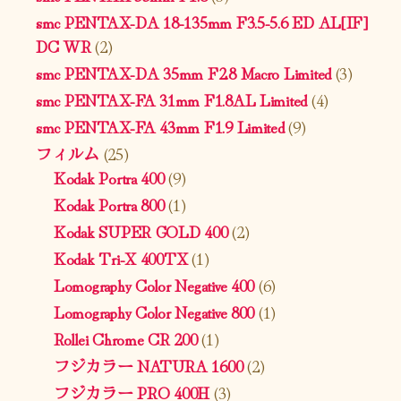
smc PENTAX-DA 18-135mm F3.5-5.6 ED AL[IF]
DC WR
(2)
smc PENTAX-DA 35mm F2.8 Macro Limited
(3)
smc PENTAX-FA 31mm F1.8AL Limited
(4)
smc PENTAX-FA 43mm F1.9 Limited
(9)
フィルム
(25)
Kodak Portra 400
(9)
Kodak Portra 800
(1)
Kodak SUPER GOLD 400
(2)
Kodak Tri-X 400TX
(1)
Lomography Color Negative 400
(6)
Lomography Color Negative 800
(1)
Rollei Chrome CR 200
(1)
フジカラー NATURA 1600
(2)
フジカラー PRO 400H
(3)