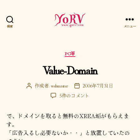
検索
メニュー
YORV
カ
PC等
テ
Value-Domain
ゴ
リ
ー
作成者:
webmaster
2006年7月31日
投
投
稿
稿
Value-
5件のコメント
者
日
Domain
へ
で、ドメインを取ると無料のXREA垢がもらえま
の
す。
「広告入るし必要ないか・・」と放置していたの