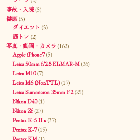
事故・入院
(5)
健康
(5)
ダイエット
(3)
筋トレ
(2)
写真・動画・カメラ
(162)
Apple iPhone7
(5)
Leica 50mm f/2.8 ELMAR-M
(26)
Leica M10
(7)
Leica M6 (NonTTL)
(17)
Leica Summicron 35mm F2
(25)
Nikon D40
(1)
Nikon Zf
(27)
Pentax K-5 II s
(37)
Pentax K-7
(19)
Pentax KM
(1)