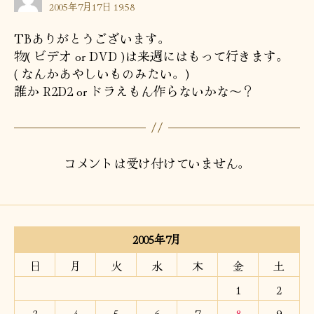
発
2005年7月17日 19:58
言:
TBありがとうございます。
物( ビデオ or DVD )は来週にはもって行きます。
( なんかあやしいものみたい。)
誰か R2D2 or ドラえもん作らないかな～？
コメントは受け付けていません。
2005年7月
日
月
火
水
木
金
土
1
2
3
4
5
6
7
8
9