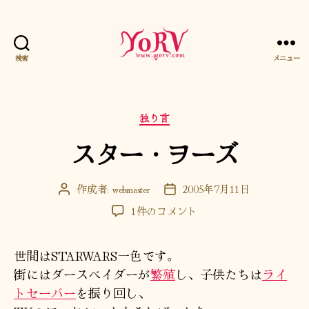
検索
メニュー
YORV
カ
独り言
テ
スター・ヲーズ
ゴ
リ
ー
作成者:
webmaster
2005年7月11日
投
投
稿
稿
ス
1件のコメント
者
日
タ
ー・
世間はSTARWARS一色です。
ヲ
ー
街にはダースベイダーが
繁殖
し、子供たちは
ライ
ズ
トセーバー
を振り回し、
へ