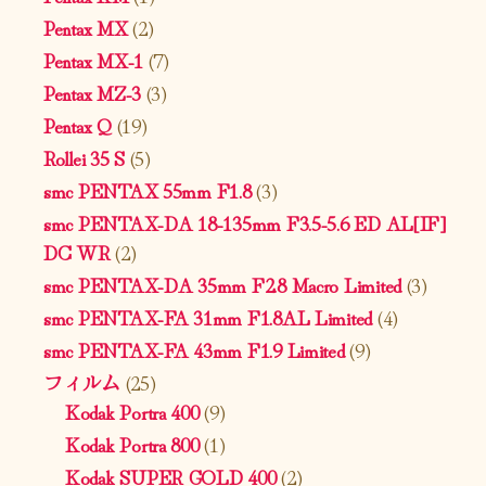
Pentax MX
(2)
Pentax MX-1
(7)
Pentax MZ-3
(3)
Pentax Q
(19)
Rollei 35 S
(5)
smc PENTAX 55mm F1.8
(3)
smc PENTAX-DA 18-135mm F3.5-5.6 ED AL[IF]
DC WR
(2)
smc PENTAX-DA 35mm F2.8 Macro Limited
(3)
smc PENTAX-FA 31mm F1.8AL Limited
(4)
smc PENTAX-FA 43mm F1.9 Limited
(9)
フィルム
(25)
Kodak Portra 400
(9)
Kodak Portra 800
(1)
Kodak SUPER GOLD 400
(2)