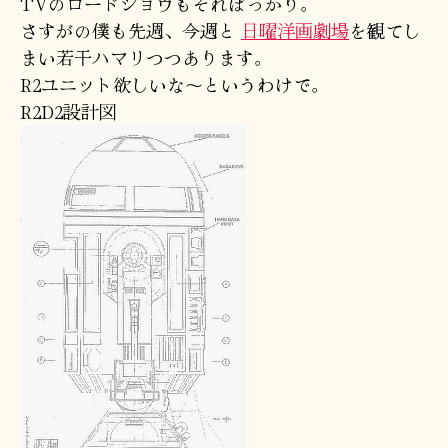
TVのロードショウもそればっかり。
の
さすがの僕も先週、今週と
日曜洋画劇場
を観てし
まい若干ハマリつつあります。
R2ユニット欲しいな～というわけで。
R2D2設計図