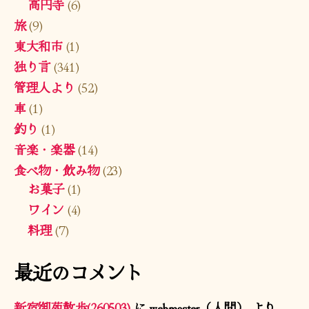
高円寺
(6)
旅
(9)
東大和市
(1)
独り言
(341)
管理人より
(52)
車
(1)
釣り
(1)
音楽・楽器
(14)
食べ物・飲み物
(23)
お菓子
(1)
ワイン
(4)
料理
(7)
最近のコメント
新宿御苑散歩(260503)
に
webmaster（人間）
より