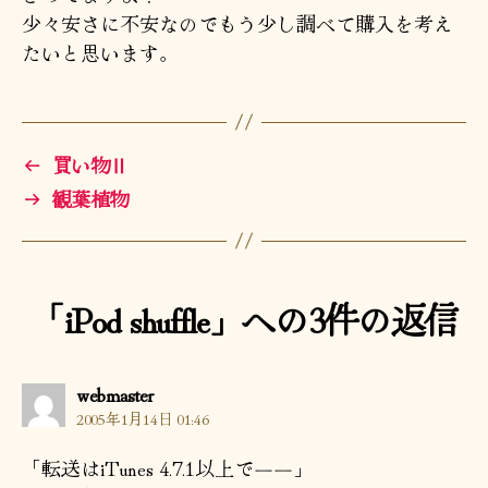
少々安さに不安なのでもう少し調べて購入を考え
たいと思います。
←
買い物Ⅱ
→
観葉植物
「iPod shuffle」への3件の返信
の
webmaster
発
2005年1月14日 01:46
言:
「転送はiTunes 4.7.1以上で――」