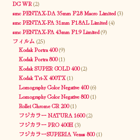
DC WR
(2)
smc PENTAX-DA 35mm F2.8 Macro Limited
(3)
smc PENTAX-FA 31mm F1.8AL Limited
(4)
smc PENTAX-FA 43mm F1.9 Limited
(9)
フィルム
(25)
Kodak Portra 400
(9)
Kodak Portra 800
(1)
Kodak SUPER GOLD 400
(2)
Kodak Tri-X 400TX
(1)
Lomography Color Negative 400
(6)
Lomography Color Negative 800
(1)
Rollei Chrome CR 200
(1)
フジカラー NATURA 1600
(2)
フジカラー PRO 400H
(3)
フジカラーSUPERIA Venus 800
(1)