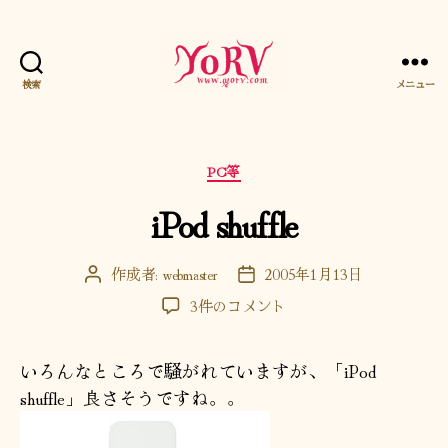
検索
メニュー
YORV
カ
PC等
テ
iPod shuffle
ゴ
リ
ー
作成者:
webmaster
2005年1月13日
投
投
稿
稿
iPod
3件のコメント
者
日
shuffle
へ
いろんなところで騒がれていますが、「iPod
の
shuffle」良さそうですね。。