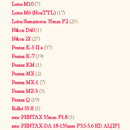
Leica M10
(7)
Leica M6 (NonTTL)
(17)
Leica Summicron 35mm F2
(25)
Nikon D40
(1)
Nikon Zf
(27)
Pentax K-5 II s
(37)
Pentax K-7
(19)
Pentax KM
(1)
Pentax MX
(2)
Pentax MX-1
(7)
Pentax MZ-3
(3)
Pentax Q
(19)
Rollei 35 S
(5)
smc PENTAX 55mm F1.8
(3)
smc PENTAX-DA 18-135mm F3.5-5.6 ED AL[IF]