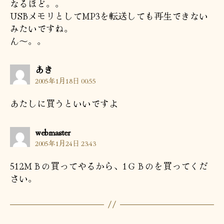
なるほど。。
USBメモリとしてMP3を転送しても再生できない
みたいですね。
ん～。。
の
あき
発
2005年1月18日 00:55
言:
あたしに買うといいですよ
の
webmaster
発
2005年1月24日 23:43
言:
512ＭＢの買ってやるから、1ＧＢのを買ってくだ
さい。