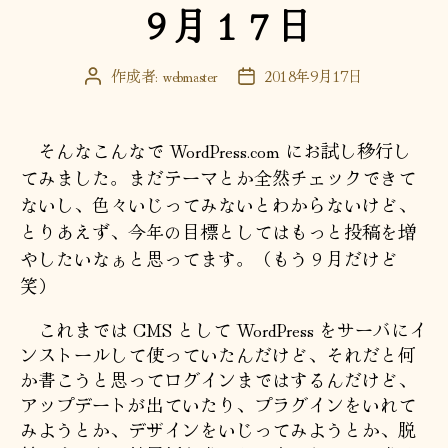
９月１７日
ゴ
リ
ー
作成者:
webmaster
2018年9月17日
投
投
稿
稿
者
日
そんなこんなで WordPress.com にお試し移行し
てみました。まだテーマとか全然チェックできて
ないし、色々いじってみないとわからないけど、
とりあえず、今年の目標としてはもっと投稿を増
やしたいなぁと思ってます。（もう９月だけど
笑）
これまでは CMS として WordPress をサーバにイ
ンストールして使っていたんだけど、それだと何
か書こうと思ってログインまではするんだけど、
アップデートが出ていたり、プラグインをいれて
みようとか、デザインをいじってみようとか、脱