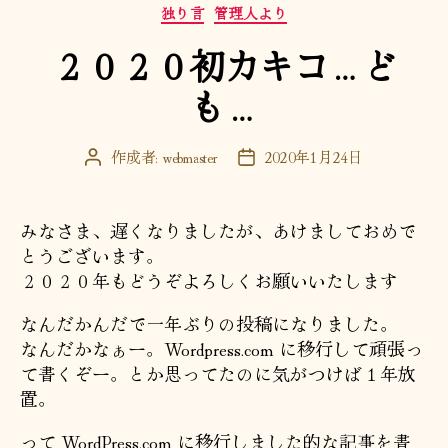
カ
独り言
管理人より
テ
２０２０初カキコ…ど
ゴ
リ
も…
ー
作成者:
webmaster
2020年1月24日
投
投
稿
稿
者
日
みなさま、遅くなりましたが、あけましておめで
とうございます。
２０２０年もどうぞよろしくお願いいたします
なんだかんだで一年ぶりの投稿になりました。
なんだかなぁー。Wordpress.com に移行して頑張っ
て書くぞー。とか思ってたのに気がつけば１年放
置。
って WordPress.com に移行しました的な記事を書