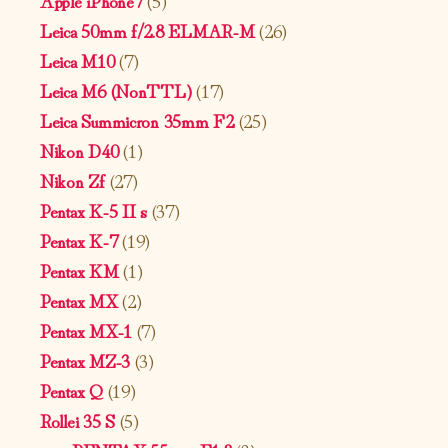
Apple iPhone7
(5)
Leica 50mm f/2.8 ELMAR-M
(26)
Leica M10
(7)
Leica M6 (NonTTL)
(17)
Leica Summicron 35mm F2
(25)
Nikon D40
(1)
Nikon Zf
(27)
Pentax K-5 II s
(37)
Pentax K-7
(19)
Pentax KM
(1)
Pentax MX
(2)
Pentax MX-1
(7)
Pentax MZ-3
(3)
Pentax Q
(19)
Rollei 35 S
(5)