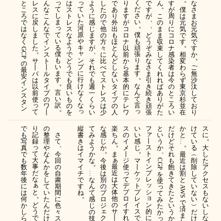
っ
っ
く
と
レ
ん
は
よ
し
で
り
で
ん
す
な
。
て
て
だ
こ
ス
な
ス
う
た
あ
ま
す
が
僕
さ
し
い
さ
ろ
に
こ
ト
に
の
り
す
が
こ
周
は
ま
、
ま
た
い
で
戻
ん
レ
感
で
外
が
の
り
元
お
。
、
っ
河
は
し
な
ス
じ
他
出
コ
ま
に
気
元
て
原
僕
な
ま
で
な
ま
の
も
ロ
ど
ま
コ
で
気
い
や
も
く
し
イ
よ
す
方
ほ
ナ
う
収
ロ
す
で
。
る
キ
頑
た
ン
う
が
々
と
以
ぞ
束
ナ
す
GCP 
。
、
ャ
僕
張
ス
で
に
ん
前
み
し
感
相
か
。
も
ン
り
サ
ト
ど
そ
比
ど
か
な
て
染
変
の
い
プ
ま
丨
丨
う
れ
べ
し
ら
さ
く
者
わ
ご
最
ま
に
す
バ
ル
で
で
て
な
基
ま
れ
は
ら
無
安
。
す
行
は
タ
も
も
ス
い
本
引
れ
今
ず
沙
イ
。
け
な
以
イ
良
週
ト
タ
的
き
ば
の
東
汰
ン
言
な
ん
前
プ
い
一
レ
イ
に
続
あ
と
京
し
ス
い
く
て
使
の
も
く
ス
プ
テ
き
り
こ
杉
て
タ
っ
訳
な
言
ワ
の
ら
は
の
レ
頑
が
ろ
並
お
ン
。
っ
っ
て
丨
を
い
少
人
ワ
張
た
い
在
り
で
り
の
縦
て
な
楽
ス
い
フ
と
だ
か
け
ス
ァ
も
記
整
さ
書
み
感
ち
の
い
い
け
と
て
に
。
丨
写
録
理
て
き
よ
じ
ん
イ
感
う
ど
い
…
、
。
。
っ
ス
真
や
は
う
か
メ
じ
か
そ
る
大
。
。
、
て
ト
で
な
今
イ
か
ま
丨
れ
最
︵
し
ぁ
大
イ
も
ん
回
マ
な
今
ジ
マ
も
近
削
た
CGP 
。
事
最
ン
数
か
の
イ
後
使
丨
飽
は
除
ア
っ
だ
近
プ
年
を
自
チ
は
ケ
き
割
し
ク
…
を
ッ
な
は
て
レ
後
し
粛
で
な
別
て
と
て
セ
使
ぁ
ッ
大
デ
ト
に
て
期
す
ん
の
っ
き
い
ス
AWS 
と
シ
体
プ
プ
は
い
間
ね
て
プ
た
な
も
て
。
。
ョ
他
ロ
レ
何
た
に
感
ロ
と
い
な
み
で
ン
ど
の
イ
イ
か
ん
色
じ
ジ
い
︶
い
た
済
ェ
的
う
サ
す
ス
し
だ
々
の
う
だ
し
か
ま
に
で
ク
丨
れ
で
っ
ら
け
ス
技
か
け
な