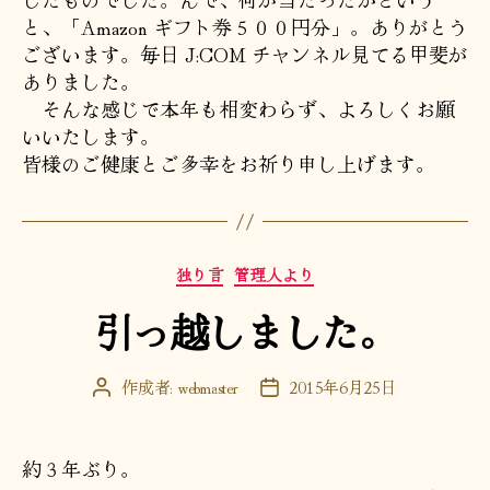
と、「Amazon ギフト券５００円分」。ありがとう
ございます。毎日 J:COM チャンネル見てる甲斐が
ありました。
そんな感じで本年も相変わらず、よろしくお願
いいたします。
皆様のご健康とご多幸をお祈り申し上げます。
カ
独り言
管理人より
テ
引っ越しました。
ゴ
リ
ー
作成者:
webmaster
2015年6月25日
投
投
稿
稿
者
日
約３年ぶり。