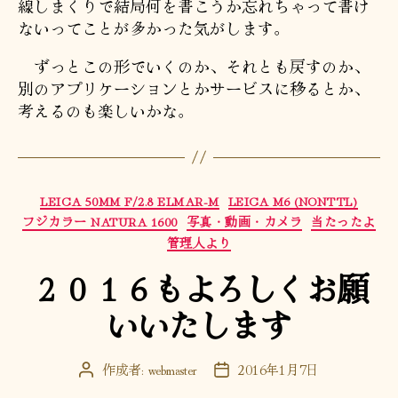
線しまくりで結局何を書こうか忘れちゃって書け
ないってことが多かった気がします。
ずっとこの形でいくのか、それとも戻すのか、
別のアプリケーションとかサービスに移るとか、
考えるのも楽しいかな。
カ
LEICA 50MM F/2.8 ELMAR-M
LEICA M6 (NONTTL)
テ
フジカラー NATURA 1600
写真・動画・カメラ
当たったよ
ゴ
管理人より
リ
２０１６もよろしくお願
ー
いいたします
作成者:
webmaster
2016年1月7日
投
投
稿
稿