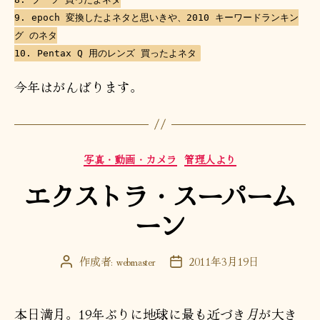
9. epoch 変換したよネタと思いきや、2010 キーワードランキン
グ のネタ
10. Pentax Q 用のレンズ 買ったよネタ
今年はがんばります。
カ
写真・動画・カメラ
管理人より
テ
エクストラ・スーパーム
ゴ
リ
ーン
ー
作成者:
webmaster
2011年3月19日
投
投
稿
稿
者
日
本日満月。19年ぶりに地球に最も近づき
月
が大き