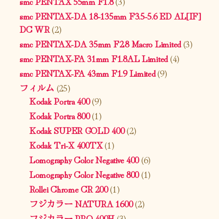
smc PENTAX 55mm F1.8
(3)
smc PENTAX-DA 18-135mm F3.5-5.6 ED AL[IF]
DC WR
(2)
smc PENTAX-DA 35mm F2.8 Macro Limited
(3)
smc PENTAX-FA 31mm F1.8AL Limited
(4)
smc PENTAX-FA 43mm F1.9 Limited
(9)
フィルム
(25)
Kodak Portra 400
(9)
Kodak Portra 800
(1)
Kodak SUPER GOLD 400
(2)
Kodak Tri-X 400TX
(1)
Lomography Color Negative 400
(6)
Lomography Color Negative 800
(1)
Rollei Chrome CR 200
(1)
フジカラー NATURA 1600
(2)
フジカラー PRO 400H
(3)