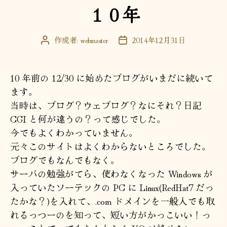
１０年
ゴ
リ
ー
作成者:
webmaster
2014年12月31日
投
投
稿
稿
者
日
10 年前の 12/30 に始めたブログがいまだに続いて
ます。
当時は、ブログ？ウェブログ？なにそれ？日記
CGI と何が違うの？って感じでした。
今でもよくわかっていません。
元々このサイトはよくわからないところでした。
ブログでもなんでもなく。
サーバの勉強がてら、使わなくなった Windows が
入っていたソーテックの PC に Linux(RedHat7 だっ
たかな？)を入れて、.com ドメインを一般人でも取
れるっつーのを知って、短い方がかっこいい！っ