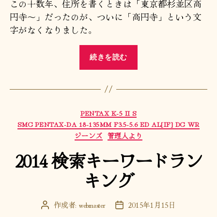
この十数年、住所を書くときは「東京都杉並区高
円寺〜」だったのが、ついに「高円寺」という文
字がなくなりました。
“引
続きを読む
っ
越
し
ま
カ
PENTAX K-5 II S
し
テ
SMC PENTAX-DA 18-135MM F3.5-5.6 ED AL[IF] DC WR
た。”
ゴ
ジーンズ
管理人より
リ
2014 検索キーワードラン
ー
キング
作成者:
webmaster
2015年1月15日
投
投
稿
稿