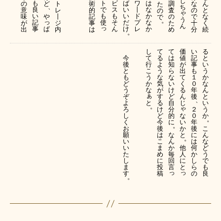
し
は
も
ト
ビ
ば
ワ
の
ど
ト
術
調
な
ん
た
、
ち
な
良
で
ス
い
丨
意
レ
的
査
の
と
の
ゃ
か
い
も
も
い
ド
味
や
丨
記
の
で
な
で
う
。
っ
な
記
使
そ
だ
プ
が
ジ
事
た
十
く
ん
っ
か
事
ぱ
ん
け
レ
出
内
は
め
分
続
。
し
て
て
価
い
る
今
て
る
は
値
記
と
後
行
よ
知
が
事
い
と
こ
う
ら
出
も
う
も
う
な
な
て
１
か
ど
か
気
い
く
０
な
う
な
が
け
る
年
ん
ぁ
ぞ
す
ど
ん
後
と
、
と
よ
る
自
じ
い
。
ゃ
ろ
け
分
２
う
な
し
ど
的
０
か
。
い
く
今
に
年
。
か
お
後
後
こ
と
願
は
な
に
ん
。
い
こ
ん
は
な
他
い
ま
か
何
ど
人
た
め
毎
か
う
に
し
に
回
し
で
と
ま
投
言
ら
も
っ
っ
す
稿
の
良
。