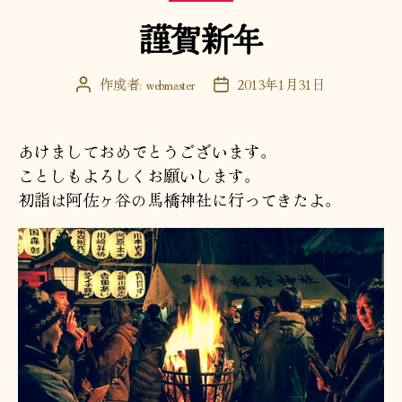
テ
謹賀新年
ゴ
リ
ー
作成者:
webmaster
2013年1月31日
投
投
稿
稿
者
日
あけましておめでとうございます。
ことしもよろしくお願いします。
初詣は阿佐ヶ谷の馬橋神社に行ってきたよ。