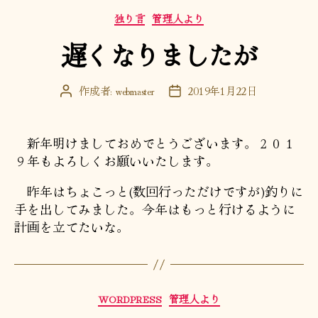
カ
独り言
管理人より
テ
遅くなりましたが
ゴ
リ
ー
作成者:
webmaster
2019年1月22日
投
投
稿
稿
者
日
新年明けましておめでとうございます。２０１
９年もよろしくお願いいたします。
昨年はちょこっと(数回行っただけですが)釣りに
手を出してみました。今年はもっと行けるように
計画を立てたいな。
カ
WORDPRESS
管理人より
テ