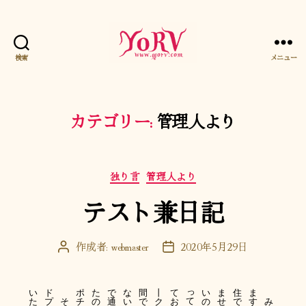
検索
メニュー
YORV
カテゴリー:
管理人より
カ
独り言
管理人より
テ
テスト兼日記
ゴ
リ
ー
作成者:
webmaster
2020年5月29日
投
投
稿
稿
者
日
っ
い
ド
ポ
た
で
な
間
丨
て
い
ま
住
ま
て
た
プ
そ
チ
の
通
い
で
ク
お
の
せ
で
す
み
。