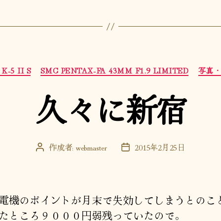
カ
K-5 II S
SMC PENTAX-FA 43MM F1.9 LIMITED
写真
テ
ゴ
久々に新宿
リ
ー
作成者:
webmaster
2015年2月25日
投
投
稿
稿
者
日
電機のポイントが月末で失効してしまうとのこ
たところ９０００円弱残っていたので。