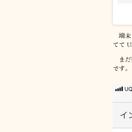
端末は引
てて 
まだ数
です。