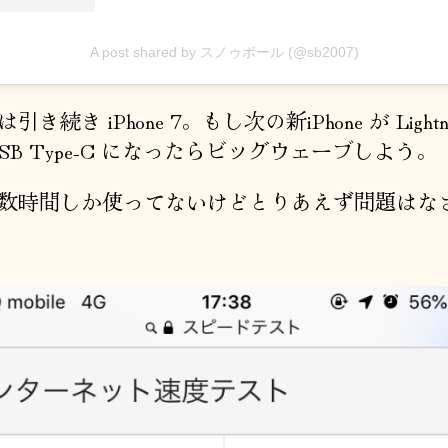
A post shared by スノゥボール (@sb2007)
き続き iPhone 7。もし次の新iPhone が Lightni
USB Type-C になったらビッグウェーブしよう。
時間しか使ってないけどとりあえず問題はな