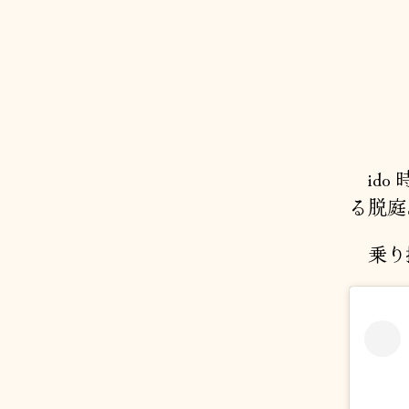
ido
る脱庭
乗り換