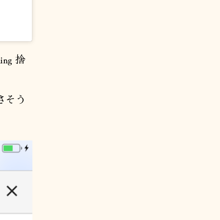
ng 捨
さそう