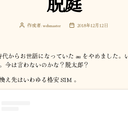
脱庭
ー
作成者:
webmaster
2018年12月12日
投
投
稿
稿
者
日
 時代からお世話になっていた au をやめました。
。今は言わないのかな？脱太郎？
え先はいわゆる格安 SIM 。