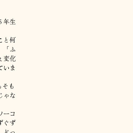
５年生
こと何
、「ふ
ぇ変化
ていま
もそも
じゃな
ソーコ
ずぐず
、どっ