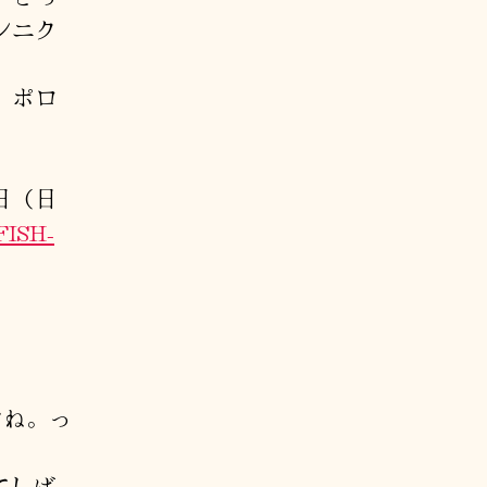
ンニク
、ポロ
日（日
FISH-
すね。っ
てしば