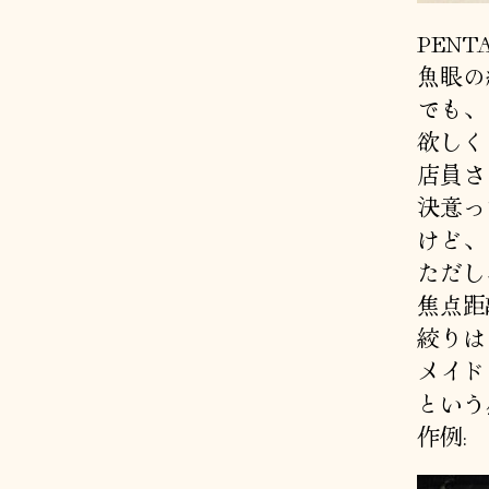
PEN
魚眼の
でも、
欲しく
店員さ
決意っ
けど、
ただし
焦点距離
絞りは 
メイド
という
作例: