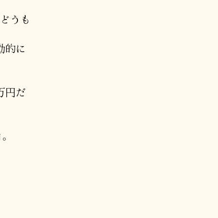
、どうも
。
動的に
万円だ
角。