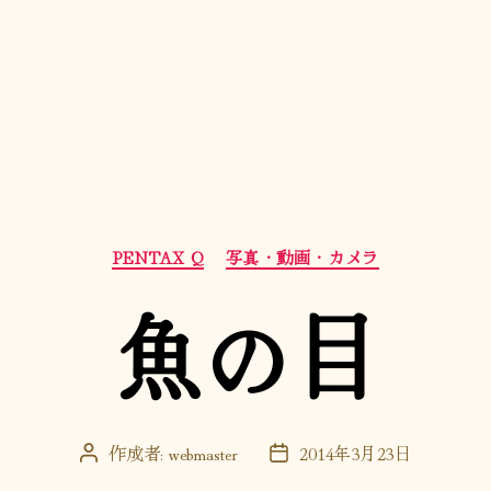
カ
PENTAX Q
写真・動画・カメラ
テ
ゴ
魚の目
リ
ー
作成者:
webmaster
2014年3月23日
投
投
稿
稿