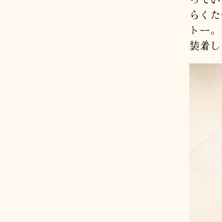
らくた
トー。
装着し